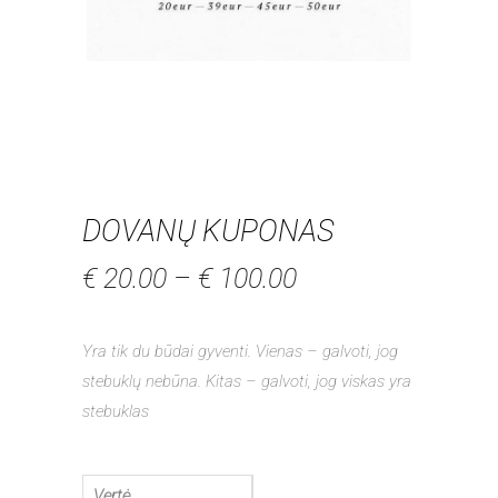
DOVANŲ KUPONAS
Price
€
20.00
–
€
100.00
range:
€ 20.00
Yra tik du būdai gyventi. Vienas – galvoti, jog
through
stebuklų nebūna. Kitas – galvoti, jog viskas yra
€ 100.00
stebuklas
Vertė