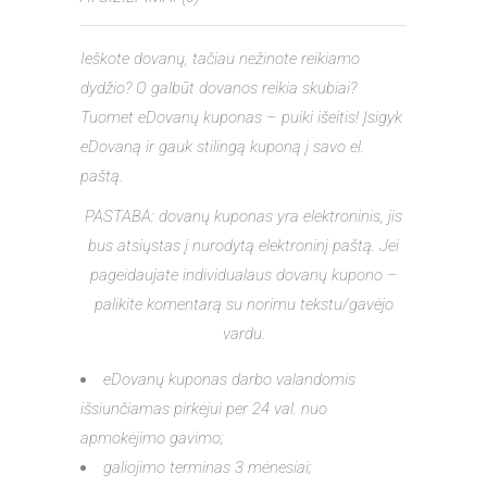
Ieškote dovanų, tačiau nežinote reikiamo
dydžio? O galbūt dovanos reikia skubiai?
Tuomet eDovanų kuponas – puiki išeitis! Įsigyk
eDovaną ir gauk stilingą kuponą į savo el.
paštą.
PASTABA: dovanų kuponas yra elektroninis, jis
bus atsiųstas į nurodytą elektroninį paštą. Jei
pageidaujate individualaus dovanų kupono –
palikite komentarą su norimu tekstu/gavėjo
vardu.
eDovanų kuponas darbo valandomis
išsiunčiamas pirkėjui per 24 val. nuo
apmokėjimo gavimo;
galiojimo terminas 3 mėnesiai;