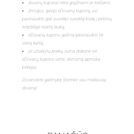
dovanų kuponai nėra grąžinami ar keičiami;
žmogus, gavęs eDovanų kuponą, juo
pasinaudoti gali suvedęs suteiktą kodą į pirkinių
krepšelyje esantį lauką;
eDovanų kuponu galima pasinaudoti tik
vieną kartą;
jei užsakytų prekių suma didesnė nei
eDovanų kupono vertė, skirtumą apmoka
pirkėjas.
Dovanokite galimybę išsirinkti sau mieliausią
dovaną!