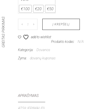
€100
€20
€50
GREITAS PIRKIMAS
Dovanų
Į KREPŠELĮ
kuponas
add to wishlist
N/A
Produkto kodas:
kiekis
Dovanos
Kategorija:
dovanų kuponas
Žyma:
APRAŠYMAS
ATSILIEPIMAI (0)